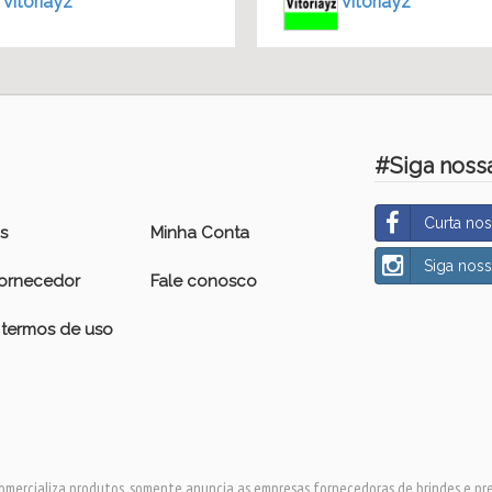
vitoriayz
vitoriayz
#Siga nossa
Curta no
s
Minha Conta
Siga nos
fornecedor
Fale conosco
e termos de uso
omercializa produtos, somente anuncia as empresas fornecedoras de brindes e pr