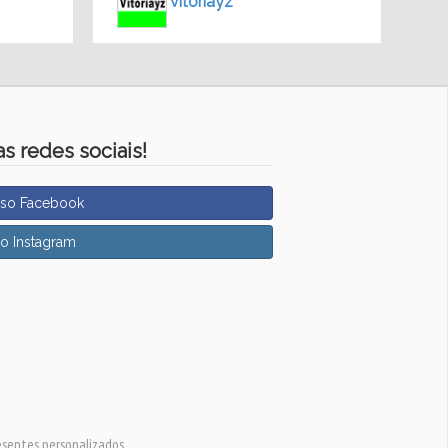
vitoriayz
s redes sociais!
sso Facebook
so Instagram
esentes personalizados.