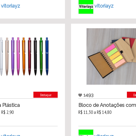
vitoriayz
vitoriayz
1493
Destaque
D
 Plástica
Bloco de Anotações com.
a R$ 2,90
R$ 11,30 a R$ 14,80