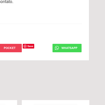
ontato.
Save
POCKET
WHATSAPP