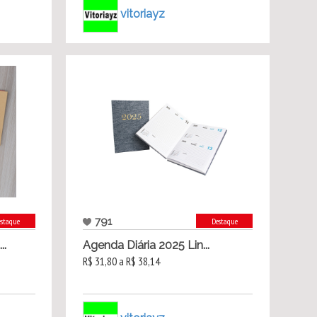
vitoriayz
791
estaque
Destaque
..
Agenda Diária 2025 Lin...
R$ 31,80 a R$ 38,14