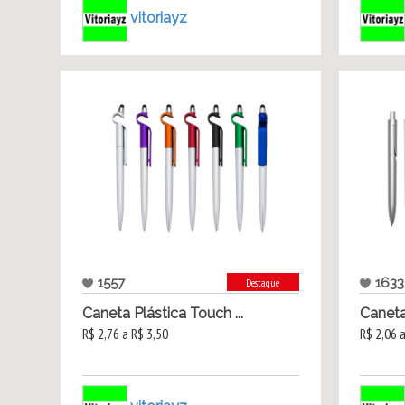
vitoriayz
1557
1633
Destaque
Caneta Plástica Touch ...
Caneta
R$ 2,76 a R$ 3,50
R$ 2,06 