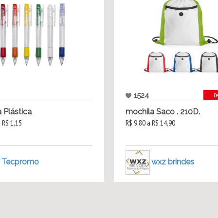
1524
D
 Plástica
mochila Saco . 210D.
a R$ 1,15
R$ 9,80 a R$ 14,90
Tecpromo
wxz brindes