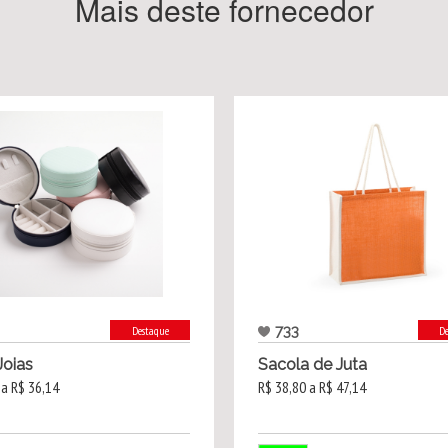
Mais deste fornecedor
733
Destaque
D
Joias
Sacola de Juta
 a R$ 36,14
R$ 38,80 a R$ 47,14