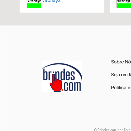
vitoriayz
Sobre Nó
Seja um 
Política 
O Brindes.com.br não c