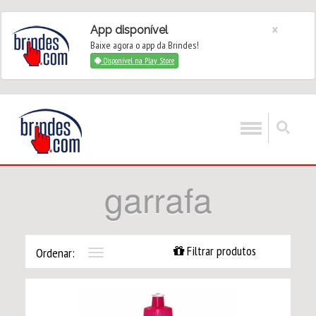
×
App disponível
Baixe agora o app da Brindes!
Disponível na Play Store
garrafa
Filtrar produtos
Ordenar:
Toggle
navigation