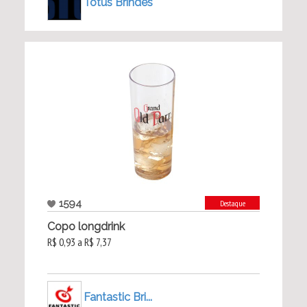
Totus Brindes
1594
Destaque
Copo longdrink
R$ 0,93 a R$ 7,37
Fantastic Bri...