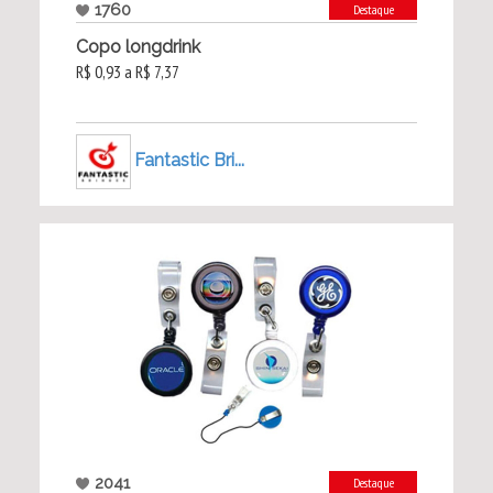
1760
Destaque
Copo longdrink
R$ 0,93 a R$ 7,37
Fantastic Bri...
2041
Destaque