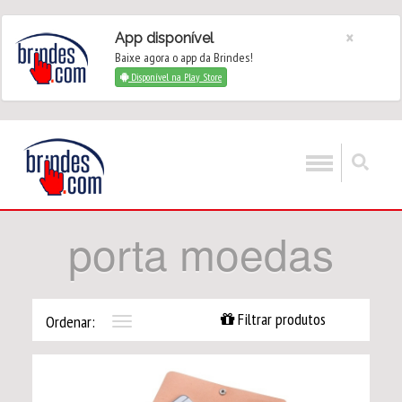
×
App disponível
Baixe agora o app da Brindes!
Disponível na Play Store
porta moedas
Filtrar produtos
Ordenar:
Toggle
navigation