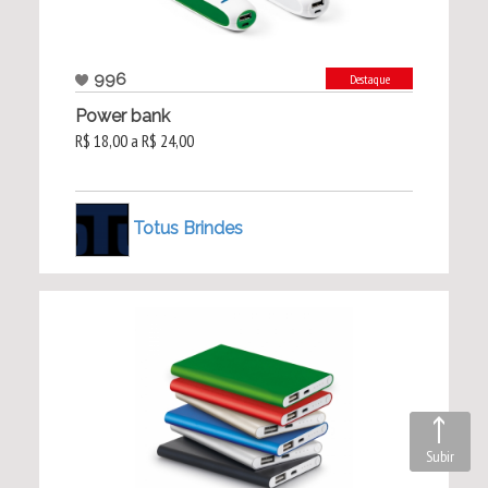
996
Destaque
Power bank
R$ 18,00 a R$ 24,00
Totus Brindes
Subir
Subir