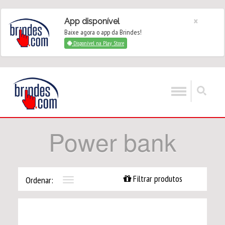
×
App disponível
Baixe agora o app da Brindes!
Disponível na Play Store
Power bank
Filtrar produtos
Ordenar:
Toggle
navigation