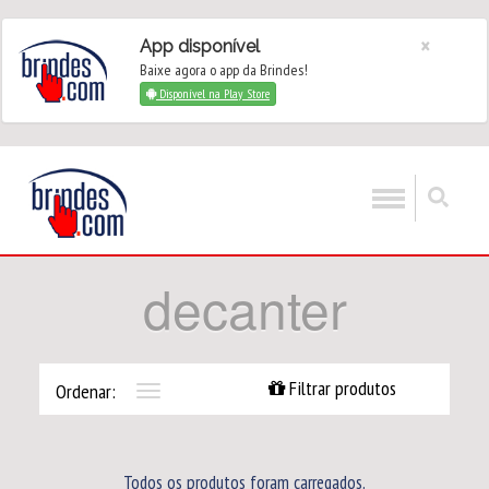
×
App disponível
Baixe agora o app da Brindes!
Disponível na Play Store
decanter
Filtrar produtos
Ordenar:
Toggle
navigation
Todos os produtos foram carregados.