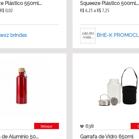
 Plástico 550ml...
Squeeze Plástico 500ml...
 R$ 0,02
R$ 6,25 a R$ 7,25
wxz brindes
BHE-K PROMOCI..
638
Destaque
D
 de Alumínio 50...
Garrafa de Vidro 650ml