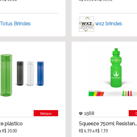
Totus Brindes
wxz brindes
1568
Destaque
D
e plástico
Squeeze 750ml Resisten..
a R$ 20,00
R$ 6,39 a R$ 7,39