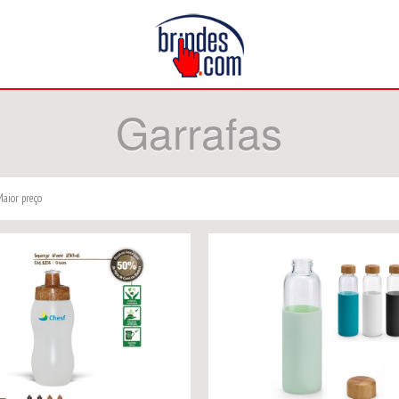
Garrafas
aior preço