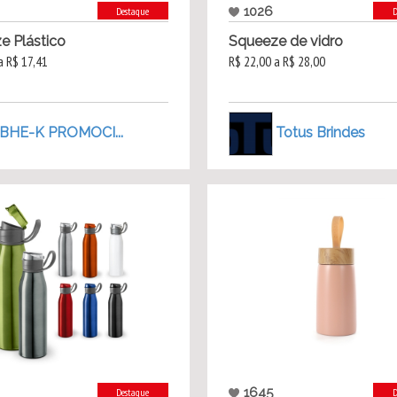
1026
Destaque
D
e Plástico
Squeeze de vidro
a R$ 17,41
R$ 22,00 a R$ 28,00
BHE-K PROMOCI...
Totus Brindes
1645
Destaque
D