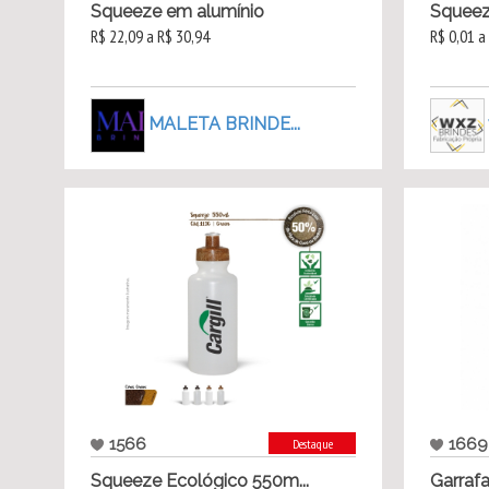
Squeeze em alumínio
Squeeze
R$ 22,09 a R$ 30,94
R$ 0,01 a
MALETA BRINDE...
1566
1669
Destaque
Squeeze Ecológico 550m...
Garrafa