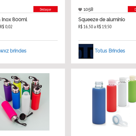
1058
Destaque
D
a Inox 800ml
Squeeze de alumínio
 R$ 0,02
R$ 16,50 a R$ 19,50
wxz brindes
Totus Brindes