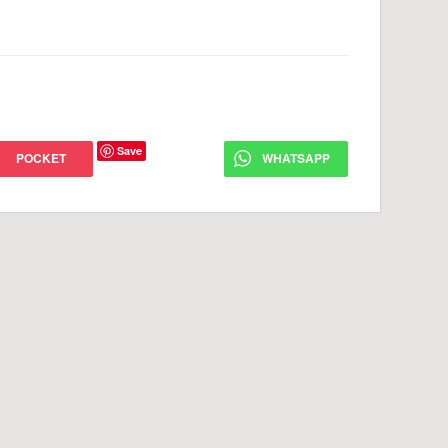
Save
POCKET
WHATSAPP