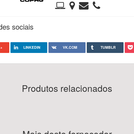
des sociais
+
LINKEDIN
VK.COM
TUMBLR
Produtos relacionados
Mais deste fornecedor