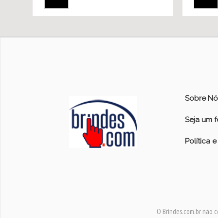
Sobre Nó
Seja um 
Política 
O Brindes.com.br não c