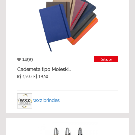
1499
Destaque
Caderneta tipo Moleski...
R$ 4,90 a R$ 19,50
wxz brindes