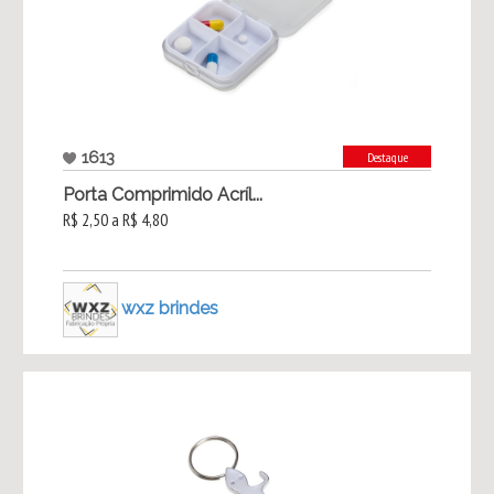
1613
Destaque
Porta Comprimido Acríl...
R$ 2,50 a R$ 4,80
wxz brindes