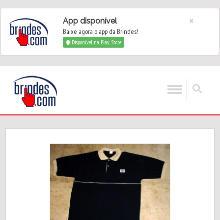
×
App disponível
Baixe agora o app da Brindes!
Disponível na Play Store