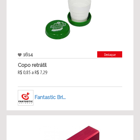
1614
Destaque
Copo retrátil
R$ 0,85 a R$ 7,29
Fantastic Bri...