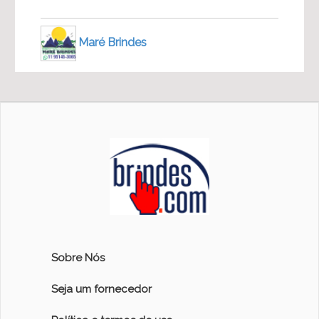
Maré Brindes
Sobre Nós
Seja um fornecedor