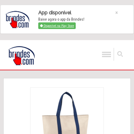
×
App disponível
Baixe agora o app da Brindes!
Disponível na Play Store