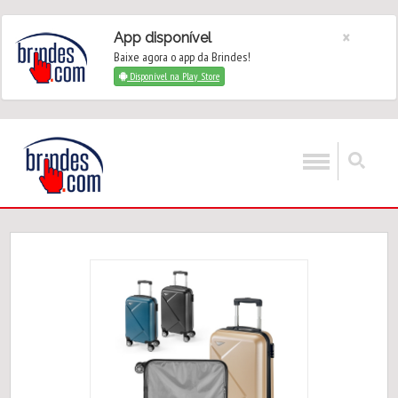
×
App disponível
Baixe agora o app da Brindes!
Disponível na Play Store