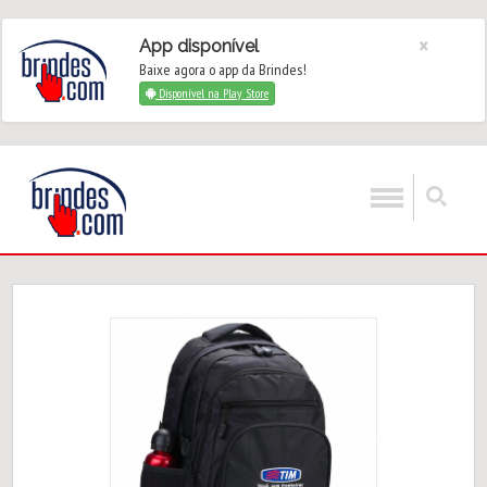
×
App disponível
Baixe agora o app da Brindes!
Disponível na Play Store