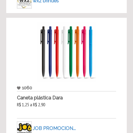
wxz brindes
1060
Caneta plástica Dara
R$ 1,25 a R$ 2,90
JOB PROMOCION...