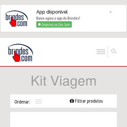
×
App disponível
Baixe agora o app da Brindes!
Disponível na Play Store
Kit Viagem
Filtrar produtos
Ordenar:
Toggle
navigation