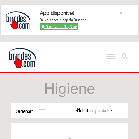
×
App disponível
Baixe agora o app da Brindes!
Disponível na Play Store
Higiene
Filtrar produtos
Ordenar:
Toggle
navigation