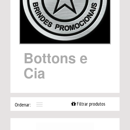
Bottons e
Cia
Filtrar produtos
Ordenar:
Toggle
navigation