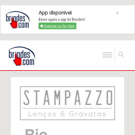
×
App disponível
Baixe agora o app da Brindes!
Disponível na Play Store
Rio