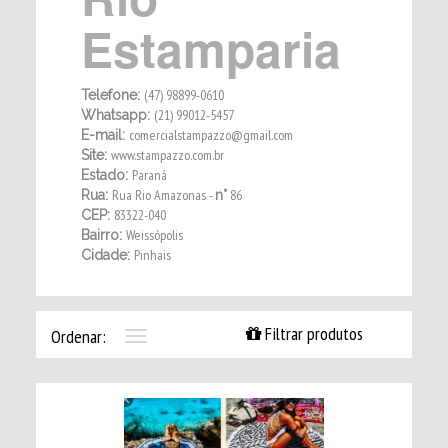
Estamparia
(47) 98899-0610
Telefone:
(21) 99012-5457
Whatsapp:
comercialstampazzo@gmail.com
E-mail:
www.stampazzo.com.br
Site:
Paraná
Estado:
Rua Rio Amazonas -
86
Rua:
n°
83322-040
CEP:
Weissópolis
Bairro:
Pinhais
Cidade:
Filtrar produtos
Ordenar:
Toggle
navigation