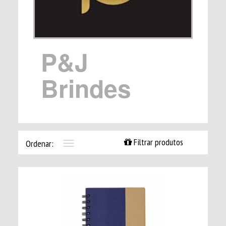
P&J
Brindes
Filtrar produtos
Ordenar:
Toggle
navigation