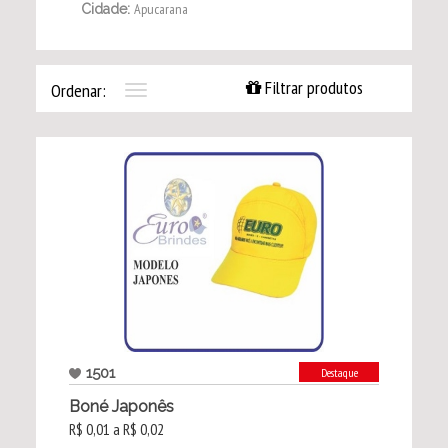
Apucarana
Cidade:
Filtrar produtos
Ordenar:
Toggle
navigation
1501
Destaque
Boné Japonês
R$ 0,01 a R$ 0,02