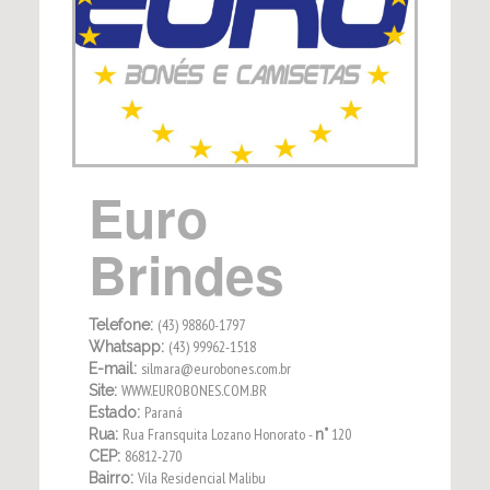
Euro
Brindes
(43) 98860-1797
Telefone:
(43) 99962-1518
Whatsapp:
silmara@eurobones.com.br
E-mail:
WWW.EUROBONES.COM.BR
Site:
Paraná
Estado:
Rua Fransquita Lozano Honorato -
120
Rua:
n°
86812-270
CEP:
Vila Residencial Malibu
Bairro: