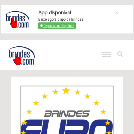
×
App disponível
Baixe agora o app da Brindes!
Disponível na Play Store