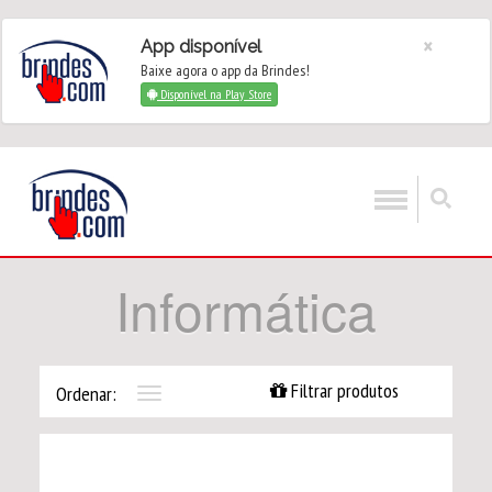
×
App disponível
Baixe agora o app da Brindes!
Disponível na Play Store
Informática
Filtrar produtos
Ordenar:
Toggle
navigation