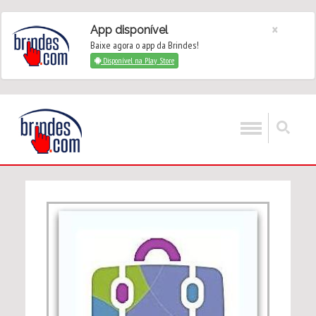
×
App disponível
Baixe agora o app da Brindes!
Disponível na Play Store