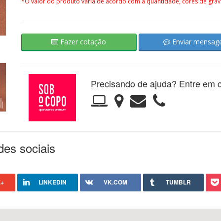
*O valor do produto varia de acordo com a quantidade, cores de grav
Fazer cotação
Enviar mensa
Precisando de ajuda? Entre em c
des sociais
+
LINKEDIN
VK.COM
TUMBLR