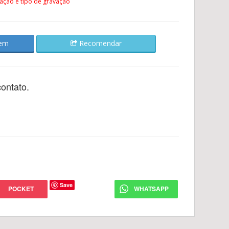
ação e tipo de gravação
gem
Recomendar
ontato.
Save
POCKET
WHATSAPP