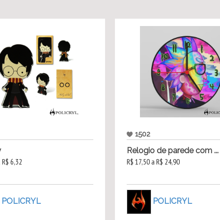
1502
y
Relogio de parede com ...
a R$ 6,32
R$ 17,50 a R$ 24,90
POLICRYL
POLICRYL