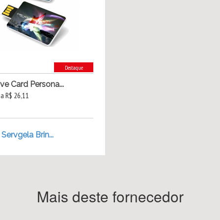
Destaque
ive Card Persona...
 a R$ 26,11
Servgela Brin...
Mais deste fornecedor