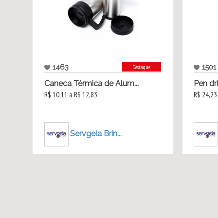
1463
1501
Destaque
Caneca Térmica de Alum...
Pen dr
R$ 10,11 a R$ 12,83
R$ 24,23
Servgela Brin...