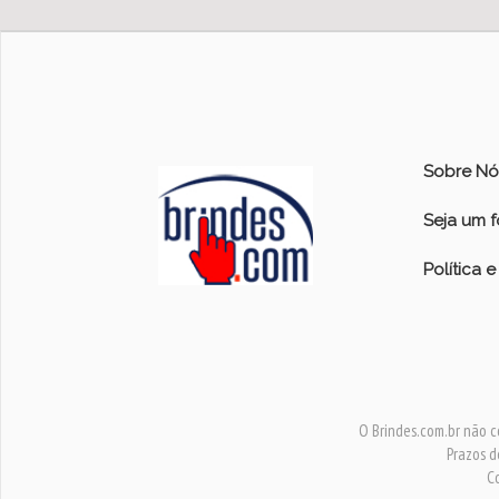
Sobre Nó
Seja um 
Política 
O Brindes.com.br não c
Prazos d
Co