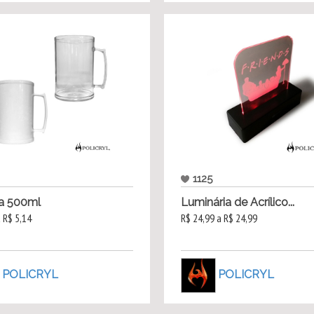
1125
a 500ml
Luminária de Acrílico...
a R$ 5,14
R$ 24,99 a R$ 24,99
POLICRYL
POLICRYL