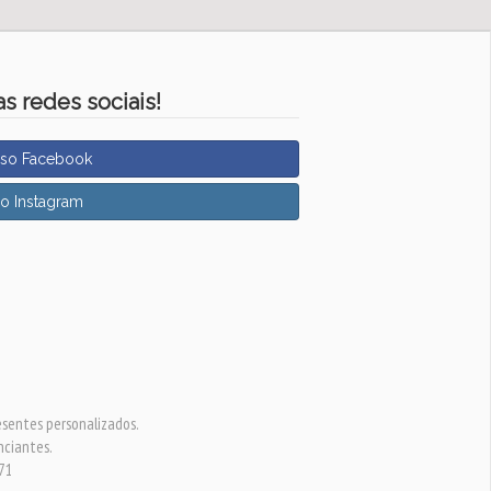
s redes sociais!
sso Facebook
so Instagram
esentes personalizados.
nciantes.
-71