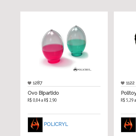
1287
1122
Ovo Bipartido
Polito
R$ 0,84 a R$ 2,90
R$ 5,29 
POLICRYL