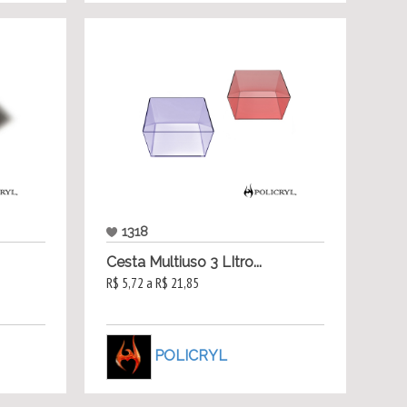
1318
Cesta Multiuso 3 LItro...
R$ 5,72 a R$ 21,85
POLICRYL