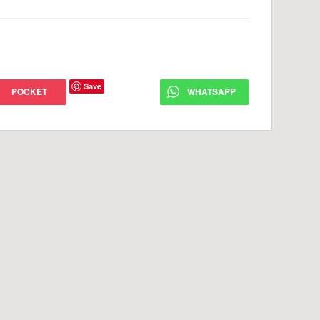
Save
POCKET
WHATSAPP