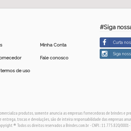
#Siga nossa
Curta no
s
Minha Conta
Siga nos
fornecedor
Fale conosco
e termos de uso
omercializa produtos, somente anuncia as empresas fornecedoras de brindes e pr
e entrega, trocas e devoluções, são de inteira responsabilidade das empresas anu
pyright ® Todos os direitos reservados a Brindes.com.br - CNPJ.: 11.775.820/0001