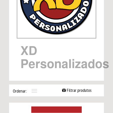
XD
Personalizados
Filtrar produtos
Ordenar:
Toggle
navigation