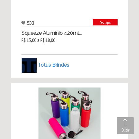
533
Destaque
Squeeze Alumínio 420ml...
R$ 13,00 a R$ 18,00
Totus Brindes
Subir
Subir