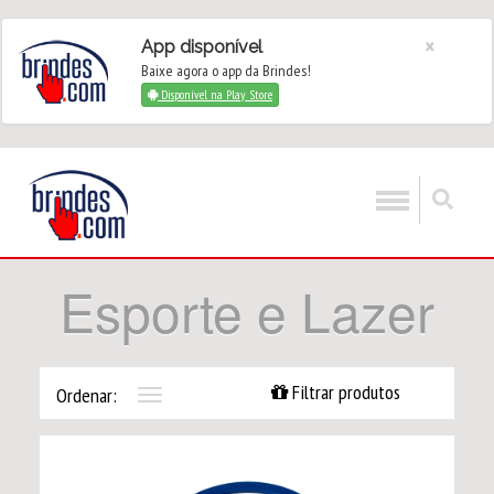
×
App disponível
Baixe agora o app da Brindes!
Disponível na Play Store
Esporte e Lazer
Filtrar produtos
Ordenar:
Toggle
navigation